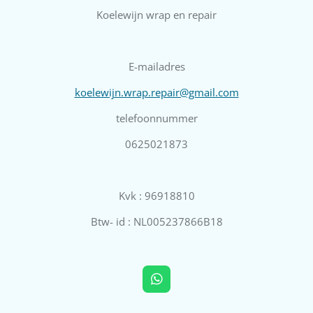
Koelewijn wrap en repair
E-mailadres
koelewijn.wrap.repair@gmail.com
telefoonnummer
0625021873
Kvk : 96918810
Btw- id : NL005237866B18
W
h
a