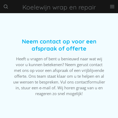
Ga
Koelewijn wrap en repair
direct
naar
de
hoofdinhoud
Neem contact op voor een
afspraak of offerte
Heeft u vragen of bent u benieuwd naar wat wij
voor u kunnen betekenen? Neem gerust contact
met ons op voor een afspraak of een vrijblijvende
offerte. Ons team staat klaar om u te helpen en al
uw wensen te bespreken. Vul ons contactformulier
in, stuur een e-mail of. Wij horen graag van u en
reageren zo snel mogelijk!